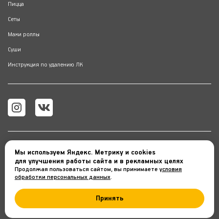
Пицца
Сеты
Маки роллы
Суши
Инструкция по удалению ЛК
мкр. Савино, Спасский бульвар, д. 3
Мы используем Яндекс. Метрику и cookies
для улучшения работы сайта и в рекламных целях
Продолжая пользоваться сайтом, вы принимаете
условия
обработки персональных данных
.
 Zдоба
, 
2026
Принять